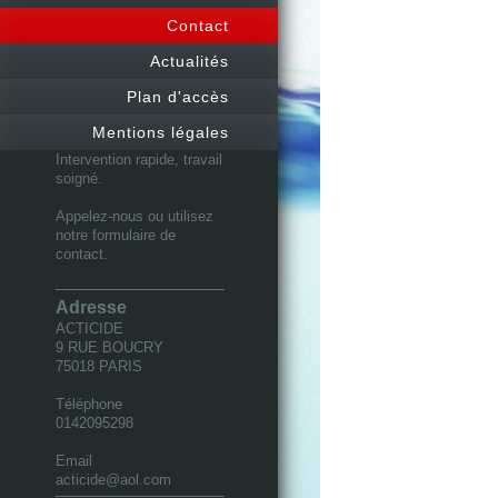
Contact
Actualités
Plan d'accès
Mentions légales
Intervention rapide, travail
soigné.
Appelez-nous ou utilisez
notre formulaire de
contact.
Adresse
ACTICIDE
9 RUE BOUCRY
75018
PARIS
Téléphone
0142095298
Email
acticide@aol.com