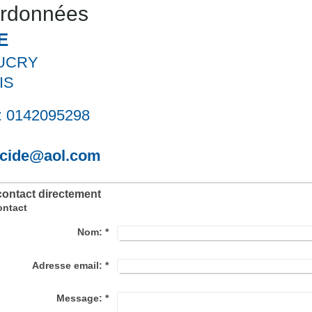
ordonnées
E
UCRY
IS
:
0142095298
icide@aol.com
contact directement
ontact
Nom:
*
Adresse email:
*
Message:
*